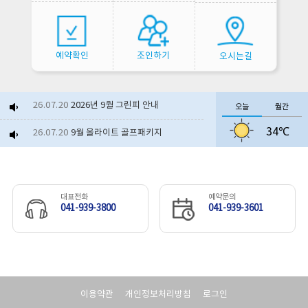
예약확인
조인하기
오시는길
26.07.20
2026년 9월 그린피 안내
오늘
월간
34℃
26.07.20
9월 올라이트 골프패키지
26.06.23
2026년 8월 그린피 안내
26.07.06
보령베이스 얼음생수 제공 이...
대표전화
예약문의
041-939-3800
041-939-3601
26.06.10
부분 셀프(노캐디)라운드 운...
26.06.17
보령베이스 서비스 제공 이벤...
26.07.21
야외수영장 개장
이용약관
개인정보처리방침
로그인