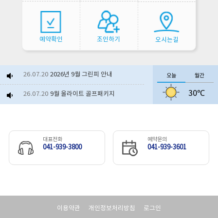
예약확인
조인하기
오시는길
26.07.20
2026년 9월 그린피 안내
오늘
월간
30℃
26.07.20
9월 올라이트 골프패키지
26.06.23
2026년 8월 그린피 안내
26.07.06
보령베이스 얼음생수 제공 이...
대표전화
예약문의
041-939-3800
041-939-3601
26.06.10
부분 셀프(노캐디)라운드 운...
26.06.17
보령베이스 서비스 제공 이벤...
26.07.21
야외수영장 개장
이용약관
개인정보처리방침
로그인